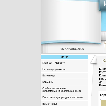
06 Августа, 2026
Меню
К
Главная - Новости
Карм
Ценникодержатели
Изго
Креп
Визитницы
Прим
Карманы
др.
Возм
Стойки настольные
(рекламные, информационные)
Кар
Подставки для раздачи листовок
Буклетницы