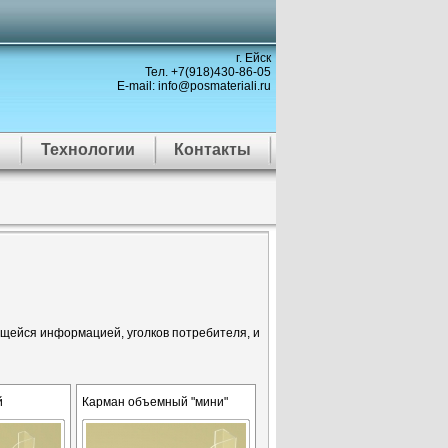
г. Ейск
Тел. +7(918)430-86-05
E-mail: info@posmateriali.ru
Технологии
Контакты
щейся информацией, уголков потребителя, и
й
Карман объемный "мини"