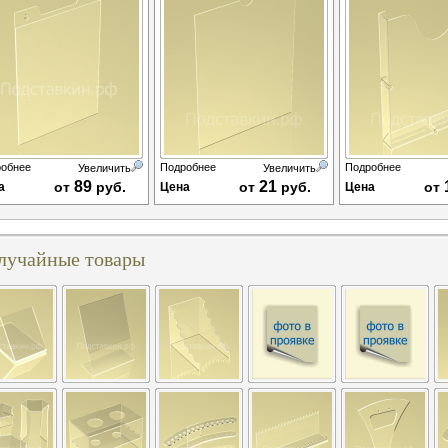
обнее
Подробнее
Подробнее
Увеличить
Увеличить
89
21
от
руб.
от
руб.
от
а
Цена
Цена
лучайные товары