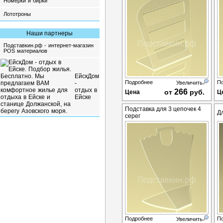
Номерки и бирки
Лототроны
Наши партнеры
Подставкин.рф - интернет-магазин
POS материалов
ЕйскДом
Подробнее
П
-
Увеличить
отдых в
266
от
руб.
Цена
Ц
Ейске
Подставка для 3 цепочек 4
Д
серег
Подробнее
П
Увеличить