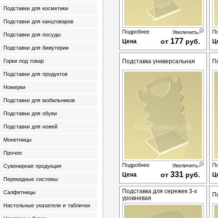
Подставки для косметики
Подставки для канцтоваров
Подробнее
П
Увеличить
Подставки для посуды
177
от
руб.
Цена
Ц
Подставки для бижутерии
Горки под товар
Подставка универсальная
П
Подставки для продуктов
Номерки
Подставки для мобильников
Подставки для обуви
Подставки для ножей
Монетницы
Прочее
Подробнее
П
Увеличить
Сувенирная продукция
331
от
руб.
Цена
Ц
Перекидные системы
Подставка для сережек 3-х
Салфетницы
П
уровневая
Настольные указатели и таблички