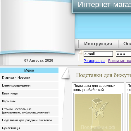
Интернет-мага
Инструкция
Оп
07 Августа, 2026
Регистрация
Вспомнить п
Меню
Подставки для бижут
Главная - Новости
Ценникодержатели
Подставка для сережек и
П
кольца с бабочкой
с
Визитницы
Карманы
Стойки настольные
(рекламные, информационные)
Подставки для раздачи листовок
Буклетницы