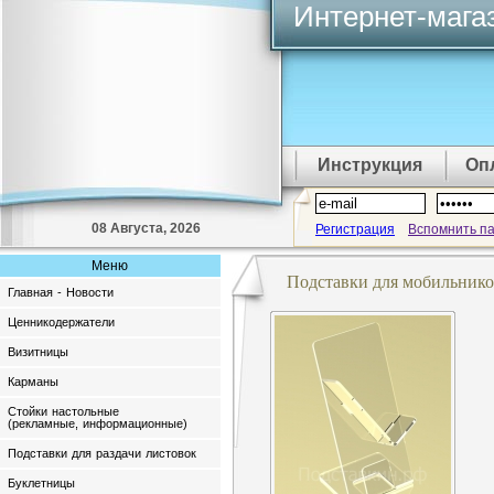
Интернет-мага
Инструкция
Оп
08 Августа, 2026
Регистрация
Вспомнить п
Меню
Подставки для мобильнико
Главная - Новости
Ценникодержатели
Визитницы
Карманы
Стойки настольные
(рекламные, информационные)
Подставки для раздачи листовок
Буклетницы