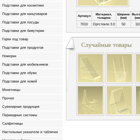
Подставки для косметики
Подставки для канцтоваров
Материал,
Ширина
Высо
Артикул
толщина
(мм)
(мм
Подставки для посуды
7010
Оргстекло 3.0
50
11
Подставки для бижутерии
Горки под товар
Случайные товары
Подставки для продуктов
Номерки
Подставки для мобильников
Подставки для обуви
Подставки для ножей
Монетницы
Прочее
Сувенирная продукция
Перекидные системы
Салфетницы
Настольные указатели и таблички