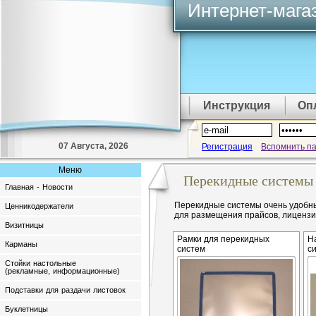
Интернет-мага
Инструкция
Оп
07 Августа, 2026
Регистрация
Вспомнить п
Меню
Перекидные системы
Главная - Новости
Перекидные системы очень удобны
Ценникодержатели
для размещения прайсов, лицензий
Визитницы
Рамки для перекидных
Н
Карманы
систем
с
Стойки настольные
(рекламные, информационные)
Подставки для раздачи листовок
Буклетницы