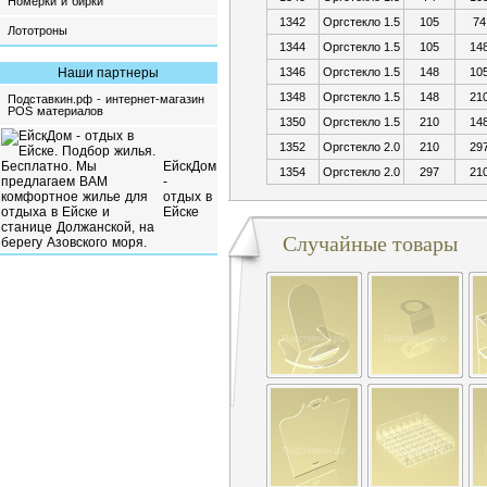
Номерки и бирки
1342
Оргстекло 1.5
105
74
Лототроны
1344
Оргстекло 1.5
105
14
Наши партнеры
1346
Оргстекло 1.5
148
10
1348
Оргстекло 1.5
148
21
Подставкин.рф - интернет-магазин
POS материалов
1350
Оргстекло 1.5
210
14
1352
Оргстекло 2.0
210
29
ЕйскДом
1354
Оргстекло 2.0
297
21
-
отдых в
Ейске
Случайные товары