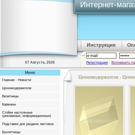
Интернет-мага
Инструкция
Оп
07 Августа, 2026
Регистрация
Вспомнить п
Меню
Ценникодержатели - Ценни
Главная - Новости
Ценникодержатели
Визитницы
Карманы
Стойки настольные
(рекламные, информационные)
Подставки для раздачи листовок
Буклетницы