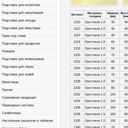
Подставки для косметики
Подставки для канцтоваров
Материал,
Ширина
Высо
Артикул
толщина
(мм)
(мм
Подставки для посуды
1310
Оргстекло 1.0
30
40
Подставки для бижутерии
1312
Оргстекло 1.0
40
30
1314
Оргстекло 1.0
40
60
Горки под товар
1316
Оргстекло 1.0
60
40
Подставки для продуктов
1318
Оргстекло 1.0
50
70
Номерки
1320
Оргстекло 1.0
70
50
Подставки для мобильников
1322
Оргстекло 1.0
60
80
Подставки для обуви
1324
Оргстекло 1.0
80
60
Подставки для ножей
1326
Оргстекло 1.0
70
90
1328
Оргстекло 1.0
90
70
Монетницы
1330
Оргстекло 1.0
80
20
Прочее
1332
Оргстекло 1.0
100
40
Сувенирная продукция
1334
Оргстекло 1.0
110
60
Перекидные системы
1336
Оргстекло 1.5
200
40
Салфетницы
1338
Оргстекло 1.5
200
80
Настольные указатели и таблички
1335
Оргстекло 1.5
150
65
1340
Оргстекло 1.5
74
10