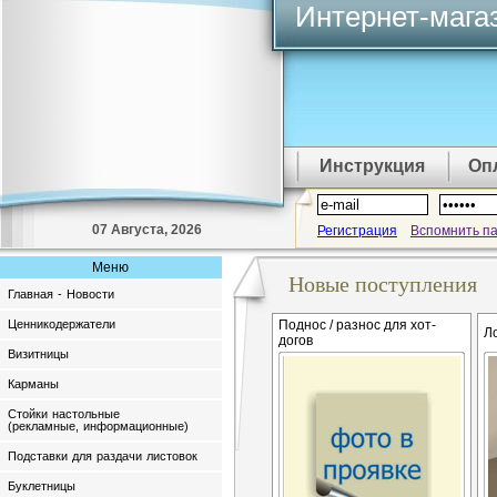
Интернет-мага
Инструкция
Оп
07 Августа, 2026
Регистрация
Вспомнить п
Меню
Новые поступления
Главная - Новости
Ценникодержатели
Поднос / разнос для хот-
Л
догов
Визитницы
Карманы
Стойки настольные
(рекламные, информационные)
Подставки для раздачи листовок
Буклетницы