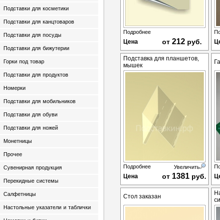
Подставки для косметики
Подставки для канцтоваров
Подробнее
П
Подставки для посуды
212
от
руб.
Цена
Ц
Подставки для бижутерии
Подставка для планшетов,
Горки под товар
Г
мышек
Подставки для продуктов
Номерки
Подставки для мобильников
Подставки для обуви
Подставки для ножей
Монетницы
Прочее
Подробнее
П
Увеличить
Сувенирная продукция
1381
от
руб.
Цена
Ц
Перекидные системы
Н
Салфетницы
Стол заказан
с
Настольные указатели и таблички