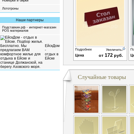
Номерки и бирки
Лототроны
Наши партнеры
Подставкин.рф - интернет-магазин
POS материалов
ЕйскДом
Подробнее
П
-
Увеличить
отдых в
172
от
руб.
Цена
Ц
Ейске
Случайные товары