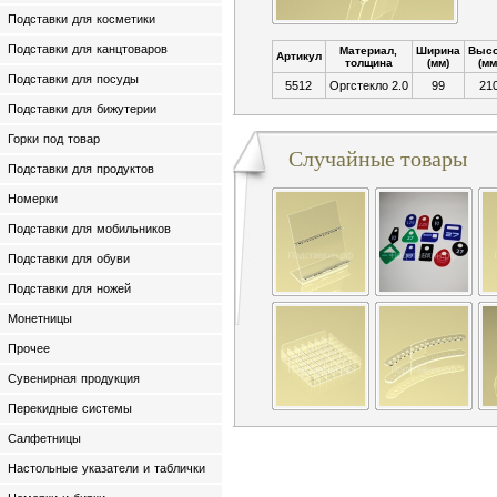
Подставки для косметики
Подставки для канцтоваров
Материал,
Ширина
Высо
Артикул
толщина
(мм)
(мм
Подставки для посуды
5512
Оргстекло 2.0
99
21
Подставки для бижутерии
Горки под товар
Случайные товары
Подставки для продуктов
Номерки
Подставки для мобильников
Подставки для обуви
Подставки для ножей
Монетницы
Прочее
Сувенирная продукция
Перекидные системы
Салфетницы
Настольные указатели и таблички