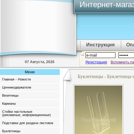
Интернет-мага
Инструкция
Оп
07 Августа, 2026
Регистрация
Вспомнить п
Меню
Буклетницы - Буклетница 
Главная - Новости
Ценникодержатели
Визитницы
Карманы
Стойки настольные
(рекламные, информационные)
Подставки для раздачи листовок
Буклетницы