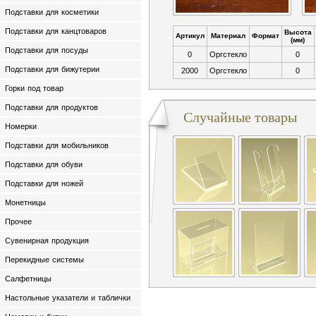
Подставки для косметики
Подставки для канцтоваров
Высота
Артикул
Материал
Формат
(мм)
Подставки для посуды
0
Оргстекло
0
Подставки для бижутерии
2000
Оргстекло
0
Горки под товар
Подставки для продуктов
Случайные товары
Номерки
Подставки для мобильников
Подставки для обуви
Подставки для ножей
Монетницы
Прочее
Сувенирная продукция
Перекидные системы
Салфетницы
Настольные указатели и таблички