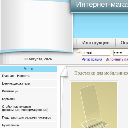
Интернет-мага
Инструкция
Оп
09 Августа, 2026
Регистрация
Вспомнить п
Меню
Подставки для мобильнико
Главная - Новости
Ценникодержатели
Визитницы
Карманы
Стойки настольные
(рекламные, информационные)
Подставки для раздачи листовок
Буклетницы