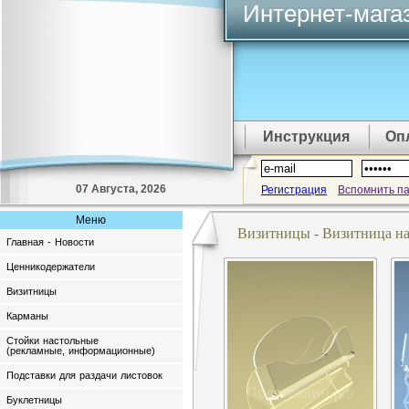
Интернет-мага
Инструкция
Оп
07 Августа, 2026
Регистрация
Вспомнить п
Меню
Визитницы - Визитница на
Главная - Новости
Ценникодержатели
Визитницы
Карманы
Стойки настольные
(рекламные, информационные)
Подставки для раздачи листовок
Буклетницы