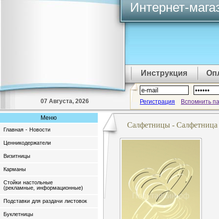
Интернет-мага
Инструкция
Оп
07 Августа, 2026
Регистрация
Вспомнить п
Меню
Салфетницы - Салфетница
Главная - Новости
Ценникодержатели
Визитницы
Карманы
Стойки настольные
(рекламные, информационные)
Подставки для раздачи листовок
Буклетницы