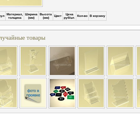
Материал,
Ширина
Высота
Цена
кул
Цвет
Кол-во
В корзину
толщина
(мм)
(мм)
руб/шт.
лучайные товары