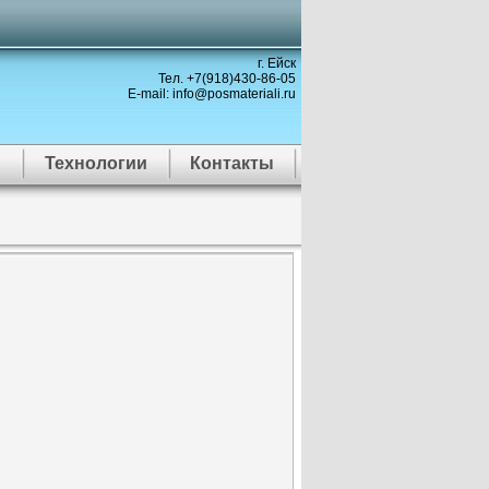
г. Ейск
Тел. +7(918)430-86-05
E-mail: info@posmateriali.ru
Технологии
Контакты