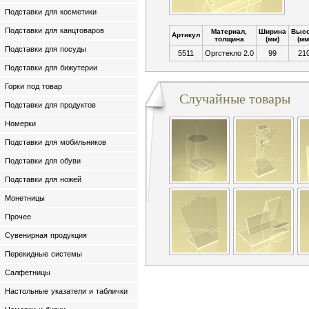
Подставки для косметики
Подставки для канцтоваров
Материал,
Ширина
Высо
Артикул
толщина
(мм)
(мм
Подставки для посуды
5511
Оргстекло 2.0
99
21
Подставки для бижутерии
Горки под товар
Случайные товары
Подставки для продуктов
Номерки
Подставки для мобильников
Подставки для обуви
Подставки для ножей
Монетницы
Прочее
Сувенирная продукция
Перекидные системы
Салфетницы
Настольные указатели и таблички