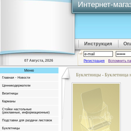
Интернет-мага
Инструкция
Оп
07 Августа, 2026
Регистрация
Вспомнить п
Меню
Буклетницы - Буклетница н
Главная - Новости
Ценникодержатели
Визитницы
Карманы
Стойки настольные
(рекламные, информационные)
Подставки для раздачи листовок
Буклетницы